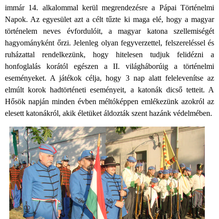
immár 14. alkalommal kerül megrendezésre a Pápai Történelmi
Napok. Az egyesület azt a célt tűzte ki maga elé, hogy a magyar
történelem neves évfordulóit, a magyar katona szellemiségét
hagyományként őrzi. Jelenleg olyan fegyverzettel, felszereléssel és
ruházattal rendelkezünk, hogy hitelesen tudjuk felidézni a
honfoglalás korától egészen a II. világháborúig a történelmi
eseményeket. A játékok célja, hogy 3 nap alatt felelevenítse az
elmúlt korok hadtörténeti eseményeit, a katonák dicső tetteit. A
Hősök napján minden évben méltóképpen emlékezünk azokról az
elesett katonákról, akik életüket áldozták szent hazánk védelmében.