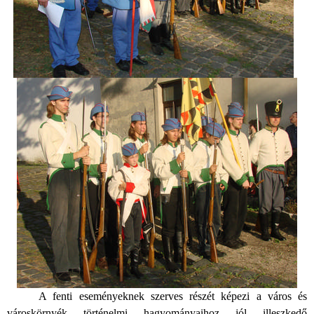
A fenti eseményeknek szerves részét képezi a város és
városkörnyék történelmi hagyományaihoz jól illeszkedő