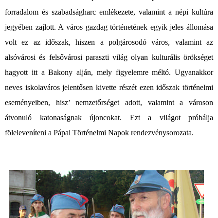
forradalom és szabadságharc emlékezete, valamint a népi kultúra
jegyében zajlott.
A város gazdag történetének egyik jeles állomása
volt ez az időszak, hiszen a polgárosodó város, valamint az
alsóvárosi és felsővárosi paraszti világ olyan kulturális örökséget
hagyott itt a Bakony alján, mely figyelemre méltó.
Ugyanakkor
neves iskolaváros jelentősen kivette részét ezen időszak történelmi
eseményeiben, hisz’ nemzetőrséget adott, valamint a városon
átvonuló katonaságnak újoncokat.
Ezt a világot próbálja
föleleveníteni a Pápai Történelmi Napok rendezvénysorozata.