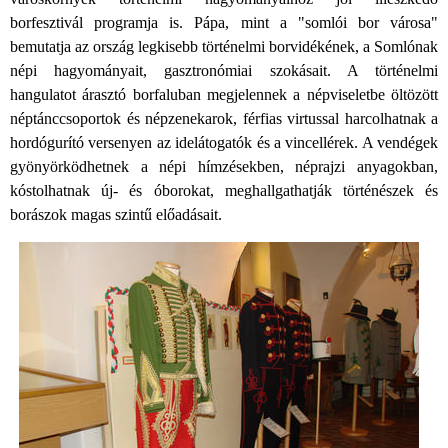
borfesztivál programja is. Pápa, mint a "somlói bor városa"
bemutatja az ország legkisebb történelmi borvidékének, a Somlónak
népi hagyományait, gasztronómiai szokásait. A történelmi
hangulatot árasztó borfaluban megjelennek a népviseletbe öltözött
néptánccsoportok és népzenekarok, férfias virtussal harcolhatnak a
hordógurító versenyen az idelátogatók és a vincellérek. A vendégek
gyönyörködhetnek a népi hímzésekben, néprajzi anyagokban,
kóstolhatnak új- és óborokat, meghallgathatják történészek és
borászok magas szintű előadásait.