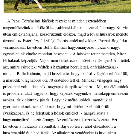
A Pápai Történelmi Játékok részeként minden esztendőben
megemlékezünk a hősökről is. Lubienski János huszár altábornagy Korvin
utcai emléktáblájánál koszorúztunk először, majd a lovas huszárok menete
átvonult az Esterházy úti világháborús emlékművekhez. Pusztai Boglárka
versmondását követően Bolla Kálmán hagyományőrző huszár őrnagy,
egyesületünk elnöke mondott beszédet. - A hősöket rettenthetetlen, bátor
férfiaknak képzeljük. Vajon nem féltek ezek a hőseink? De igen! Ám tették
azt, amire esküdtek: védték a hazájukat becsülettel, önfeláldozással -
mondta Bolla Kálmán, majd hozzátette, hogy az első világháború óta 100,
a második világháború óta 70 esztendő telt el. Mindkét világégés nagy
próbatétel volt a dédapák, nagyapák és apák számára. - Mi, ma élő utódok
is próbatétel alatt vagyunk, hogy képesek vagyunk-e méltóképp emlékezni
azokra, akik előttünk jártak. Legyünk méltó utódok, mondjuk el
gyermekeinknek, unokáinknak, hogy mi történt az elmúlt őrült
évszázadban, és ne felejtsük a hősök emlékét! - hangsúlyozta a
hagyományőrző huszár őrnagy. Az emlékezést koszorúzás zárta. Ezt
követően a huszárok átvonultak a Bajvívó térre, ahol elkezdődött a
huszárparádé és a hadijáték. Az alkalomra vendégeket is hívtunk: a