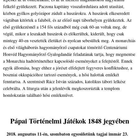
felkelő gyülekezett. Paczona kapitány visszafordulásra adott utasítást,
közben gyilkos golyózápor zúdult a huszárokra. A huszárok elkeseredett
vágtában kitörtek a faluból, és az előző napi táborhelyen gyülekeztek. Az
első gyülekezésnél a 154 fős századból még csak 60-an voltak meg, de
végül, mikor a leszakadt huszárok és előkerültek, kiderült, hogy csak
mintegy 40-en vesztették életüket és nyolcan sebesültek meg. A monarchiás
és első világháborús hagyományőrző csapatokat tömörítő Centenáriumi
Honvéd Hagyományőrző Gyalogdandár feladatának tartja, hogy megmentse
a Monarchia hadtörténetéhez kapcsolódó eseményeket a felejtéstől. Ennek
egyik állomása, hogy ehhez a jórészt elfelejtett fegyveres konfliktushoz, a
boszniai okkupációhoz tartozó események, a hősi halottak emlékét
fenntartsa. A szentmisét Rácz István százados, katolikus tábori lelkész
celebrálta. A liturgia után a jelenlévők megkoszorúzták a templom
homlokzatán található hősi emlékművet.
Pápai Történelmi Játékok 1848 jegyében
2018. augusztus 11-én, szombaton egyesületünk tagjai immár 23.