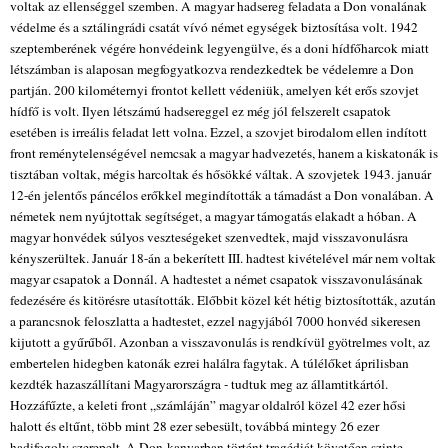
voltak az ellenséggel szemben. A magyar hadsereg feladata a Don vonalának
védelme és a sztálingrádi csatát vívó német egységek biztosítása volt. 1942
szeptemberének végére honvédeink legyengülve, és a doni hídfőharcok miatt
létszámban is alaposan megfogyatkozva rendezkedtek be védelemre a Don
partján. 200 kilométernyi frontot kellett védeniük, amelyen két erős szovjet
hídfő is volt. Ilyen létszámú hadsereggel ez még jól felszerelt csapatok
esetében is irreális feladat lett volna. Ezzel, a szovjet birodalom ellen indított
front reménytelenségével nemcsak a magyar hadvezetés, hanem a kiskatonák is
tisztában voltak, mégis harcoltak és hősökké váltak. A szovjetek 1943. január
12-én jelentős páncélos erőkkel megindították a támadást a Don vonalában. A
németek nem nyújtottak segítséget, a magyar támogatás elakadt a hóban. A
magyar honvédek súlyos veszteségeket szenvedtek, majd visszavonulásra
kényszerültek. Január 18-án a bekerített III. hadtest kivételével már nem voltak
magyar csapatok a Donnál. A hadtestet a német csapatok visszavonulásának
fedezésére és kitörésre utasították. Előbbit közel két hétig biztosították, azután
a parancsnok feloszlatta a hadtestet, ezzel nagyjából 7000 honvéd sikeresen
kijutott a gyűrűből. Azonban a visszavonulás is rendkívül gyötrelmes volt, az
embertelen hidegben katonák ezrei halálra fagytak. A túlélőket áprilisban
kezdték hazaszállítani Magyarországra - tudtuk meg az államtitkártól.
Hozzáfűzte, a keleti front „számláján” magyar oldalról közel 42 ezer hősi
halott és eltűnt, több mint 28 ezer sebesült, továbbá mintegy 26 ezer
hadifogoly szerepelt. A Don-kanyarban történt tragédiát követően szinte