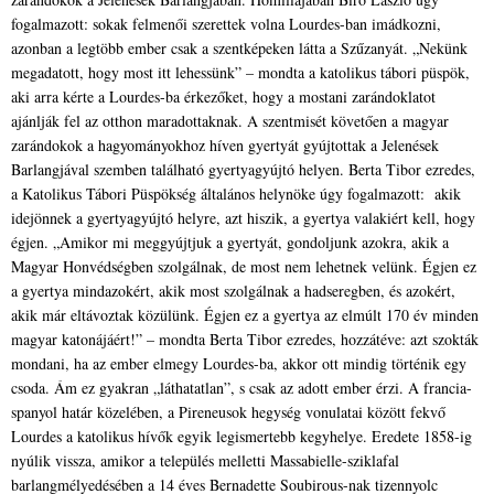
fogalmazott: sokak felmenői szerettek volna Lourdes-ban imádkozni,
azonban a legtöbb ember csak a szentképeken látta a Szűzanyát. „Nekünk
megadatott, hogy most itt lehessünk” – mondta a katolikus tábori püspök,
aki arra kérte a Lourdes-ba érkezőket, hogy a mostani zarándoklatot
ajánlják fel az otthon maradottaknak. A szentmisét követően a magyar
zarándokok a hagyományokhoz híven gyertyát gyújtottak a Jelenések
Barlangjával szemben található gyertyagyújtó helyen. Berta Tibor ezredes,
a Katolikus Tábori Püspökség általános helynöke úgy fogalmazott: akik
idejönnek a gyertyagyújtó helyre, azt hiszik, a gyertya valakiért kell, hogy
égjen. „Amikor mi meggyújtjuk a gyertyát, gondoljunk azokra, akik a
Magyar Honvédségben szolgálnak, de most nem lehetnek velünk. Égjen ez
a gyertya mindazokért, akik most szolgálnak a hadseregben, és azokért,
akik már eltávoztak közülünk. Égjen ez a gyertya az elmúlt 170 év minden
magyar katonájáért!” – mondta Berta Tibor ezredes, hozzátéve: azt szokták
mondani, ha az ember elmegy Lourdes-ba, akkor ott mindig történik egy
csoda. Ám ez gyakran „láthatatlan”, s csak az adott ember érzi. A francia-
spanyol határ közelében, a Pireneusok hegység vonulatai között fekvő
Lourdes a katolikus hívők egyik legismertebb kegyhelye. Eredete 1858-ig
nyúlik vissza, amikor a település melletti Massabielle-sziklafal
barlangmélyedésében a 14 éves Bernadette Soubirous-nak tizennyolc