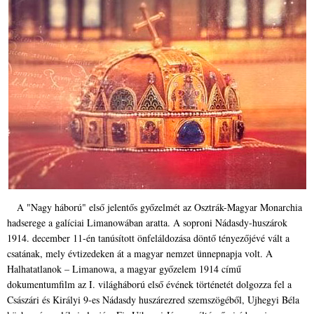
A "Nagy háború" első jelentős győzelmét az Osztrák-Magyar Monarchia
hadserege a galíciai Limanowában aratta. A soproni Nádasdy-huszárok
1914. december 11-én tanúsított önfeláldozása döntő tényezőjévé vált a
csatának, mely évtizedeken át a magyar nemzet ünnepnapja volt. A
Halhatatlanok – Limanowa, a magyar győzelem 1914 című
dokumentumfilm az I. világháború első évének történetét dolgozza fel a
Császári és Királyi 9-es Nádasdy huszárezred szemszögéből, Ujhegyi Béla