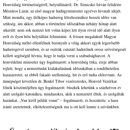
Honvédség történetiségéről, helytállásáról. Dr. Simicskó István felidézte
Mészáros Lázár, az első magyar hadügyminiszter egyéves hivatali idejét.
Mint mondta, egy ütőképes hadsereg létrehozásához hosszú időre van
szükség, ám akkor, abban a történelmi időszakban néhány hónap alatt
sikerült: nem sok nemzet lett volna képes lett ilyen rövid idő alatt ilyen
erőt és ilyen hősi helytállást felmutatni. A frissen megalakult Magyar
Honvédség méltó ellenfélnek bizonyult a világ akkori egyik legerősebb
hadseregével szemben, és az osztrák császári haderőnek orosz szövetségesét
kellett segítségül hívnia, hogy le tudja verni a szabadságharcot. A
honvédelmi miniszter úgy fogalmazott: a honvédség titka, ereje abban
rejlett, hogy a nemzettudat kialakulásának időszakában a rendíthetetlen
hazaszeretet, az ebből fakadó szellemiség, hit és erő tudta előrevinni.
Az
ünnepséget követően dr. Benkő Tibor vezérezredes, Honvéd Vezérkar
főnök köszöntőjében úgy fogalmazott: büszkék lehetünk a százhetven év
alatt szolgáló katonákra, mindazokra, akik a nemzetért éltek, és szolgálták
hazánkat. „Van kiről példát venni” – fogalmazott, és hozzátette: a haza
iránti szeretetnek, elkötelezettségnek ma is ott kell lennie a szívünkben.