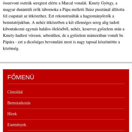
összevont osztrák seregtest elérte a Marcal vonalát. Kmety György, a
magyar dunántúli erők tábornoka a Pápa melletti Ihász pusztánál állította
fel csapatait az ütközethez. Ezt rekonstruálták a hagyományőrzők a
bemutatójukban. A nehéz ütközetben a két ellenséges sereg alig tudott
kibontakozni egymás halálos öleléséből, nehéz, keserves győzelem után a
Kmety-hadtest véresen, sebesülten, de a győzelem mámorában vonult be
Pápára - ezt a dicsőséges bevonulást most is nagy tapssal köszöntötte a
közönség.
FŐMENÜ
Címoldal
Bemutatkozás
Hírek
Események