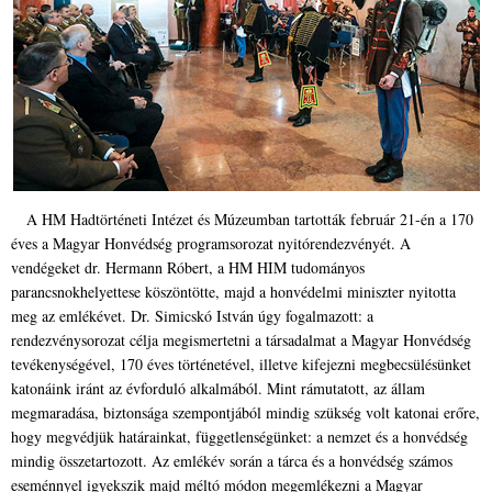
A HM Hadtörténeti Intézet és Múzeumban tartották február 21-én a 170
éves a Magyar Honvédség programsorozat nyitórendezvényét. A
vendégeket dr. Hermann Róbert, a HM HIM tudományos
parancsnokhelyettese köszöntötte, majd a honvédelmi miniszter nyitotta
meg az emlékévet. Dr. Simicskó István úgy fogalmazott: a
rendezvénysorozat célja megismertetni a társadalmat a Magyar Honvédség
tevékenységével, 170 éves történetével, illetve kifejezni megbecsülésünket
katonáink iránt az évforduló alkalmából. Mint rámutatott, az állam
megmaradása, biztonsága szempontjából mindig szükség volt katonai erőre,
hogy megvédjük határainkat, függetlenségünket: a nemzet és a honvédség
mindig összetartozott. Az emlékév során a tárca és a honvédség számos
eseménnyel igyekszik majd méltó módon megemlékezni a Magyar