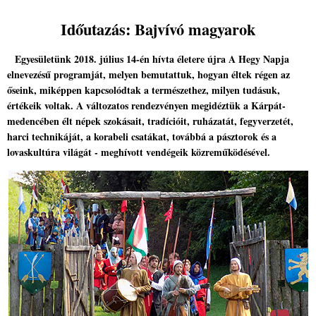
Időutazás: Bajvívó magyarok
Egyesületünk 2018. július 14-én hívta életere újra A Hegy Napja
elnevezésű programját, melyen bemutattuk, hogyan éltek régen az
őseink, miképpen kapcsolódtak a természethez, milyen tudásuk,
értékeik voltak. A változatos rendezvényen megidéztük a Kárpát-
medencében élt népek szokásait, tradícióit, ruházatát, fegyverzetét,
harci technikáját, a korabeli csatákat, továbbá a pásztorok és a
lovaskultúra világát - meghívott vendégeik közreműködésével.