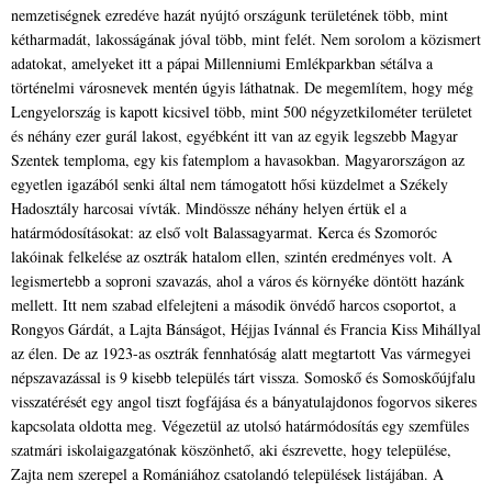
nemzetiségnek ezredéve hazát nyújtó országunk területének több, mint
kétharmadát, lakosságának jóval több, mint felét. Nem sorolom a közismert
adatokat, amelyeket itt a pápai Millenniumi Emlékparkban sétálva a
történelmi városnevek mentén úgyis láthatnak. De megemlítem, hogy még
Lengyelország is kapott kicsivel több, mint 500 négyzetkilométer területet
és néhány ezer gurál lakost, egyébként itt van az egyik legszebb Magyar
Szentek temploma, egy kis fatemplom a havasokban. Magyarországon az
egyetlen igazából senki által nem támogatott hősi küzdelmet a Székely
Hadosztály harcosai vívták. Mindössze néhány helyen értük el a
határmódosításokat: az első volt Balassagyarmat. Kerca és Szomoróc
lakóinak felkelése az osztrák hatalom ellen, szintén eredményes volt. A
legismertebb a soproni szavazás, ahol a város és környéke döntött hazánk
mellett. Itt nem szabad elfelejteni a második önvédő harcos csoportot, a
Rongyos Gárdát, a Lajta Bánságot, Héjjas Ivánnal és Francia Kiss Mihállyal
az élen. De az 1923-as osztrák fennhatóság alatt megtartott Vas vármegyei
népszavazással is 9 kisebb település tárt vissza. Somoskő és Somoskőújfalu
visszatérését egy angol tiszt fogfájása és a bányatulajdonos fogorvos sikeres
kapcsolata oldotta meg. Végezetül az utolsó határmódosítás egy szemfüles
szatmári iskolaigazgatónak köszönhető, aki észrevette, hogy települése,
Zajta nem szerepel a Romániához csatolandó települések listájában. A