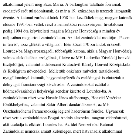
alkalommal jelent meg Szűz Mária. A barlangban található forrásnak
csodatévő erőt tulajdonítanak, és már a 19. században is tízezrek látogatták
évente. A katonai zarándoklatok 1958-ban kezdődtek meg, magyar katonák
először 1991-ben vettek részt a nemzetközi rendezvényen, hivatalosan
pedig 1994 óta képviselteti magát a Magyar Honvédség a minden év
májusában megtartott zarándoklaton. Az idei zarándoklat mottója: „Pacem
in terris”, azaz „Békét a világnak”. Idén közel 170 zarándok érkezett
Lourdes-ba Magyarországról, többségük katona, akik a Magyar Honvédség
számos alakulatában szolgálnak, illetve az MH Ludovika Zászlóalj honvéd
tisztjelöltjei, valamint a debreceni Kratochvil Károly Honvéd Középiskola
és Kollégium növendékei. Mellettük önkéntes műveleti tartalékosok,
nyugállományú katonák, hagyományőrzők és családtagok is elutaztak a
délnyugat-franciaországi kisvárosba. A zarándokokat ezúttal a
hódmezővásárhelyi helyőrségi zenekar kísérte el Lourdes-ba. A
zarándoklaton részt vesz Huszár János altábornagy, Honvéd Vezérkar
főnökhelyettes, valamint Sáfár Albert dandártábornok, az MH
Összhaderőnemi Parancsnokság légierő haderőnem főnöke. Ugyancsak
részt vett a zarándoklaton Posgai András alezredes, magyar véderőattasé,
akit családja is elkísért Lourdes-ba. Az idei Nemzetközi Katonai
Zarándoklat nemcsak amiatt különleges, mert hatvanadik alkalommal