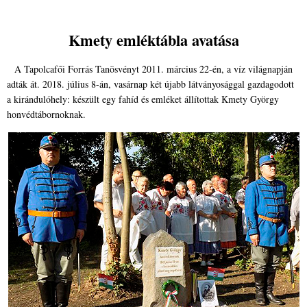
Kmety emléktábla avatása
A Tapolcafői Forrás Tanösvényt 2011. március 22-én, a víz világnapján
adták át. 2018. július 8-án, vasárnap két újabb látványosággal gazdagodott
a kirándulóhely: készült egy fahíd és emléket állítottak Kmety György
honvédtábornoknak.