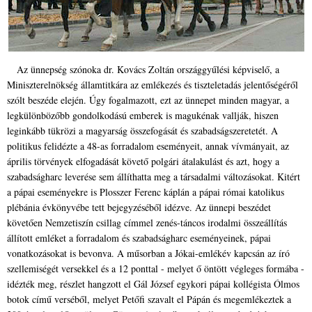
Az ünnepség szónoka dr. Kovács Zoltán országgyűlési képviselő, a
Miniszterelnökség államtitkára az emlékezés és tiszteletadás jelentőségéről
szólt beszéde elején. Úgy fogalmazott, ezt az ünnepet minden magyar, a
legkülönbözőbb gondolkodású emberek is magukénak vallják, hiszen
leginkább tükrözi a magyarság összefogását és szabadságszeretetét.
A
politikus felidézte a 48-as forradalom eseményeit, annak vívmányait, az
április törvények elfogadását követő polgári átalakulást és azt, hogy a
szabadságharc leverése sem állíthatta meg a társadalmi változásokat. Kitért
a pápai eseményekre is Plosszer Ferenc káplán a pápai római katolikus
plébánia évkönyvébe tett bejegyzéséből idézve.
Az ünnepi beszédet
követően Nemzetiszín csillag címmel zenés-táncos irodalmi összeállítás
állított emléket a forradalom és szabadságharc eseményeinek, pápai
vonatkozásokat is bevonva. A műsorban a Jókai-emlékév kapcsán az író
szellemiségét versekkel és a 12 ponttal - melyet ő öntött végleges formába -
idézték meg, részlet hangzott el Gál József egykori pápai kollégista Ólmos
botok című verséből, melyet Petőfi szavalt el Pápán és megemlékeztek a