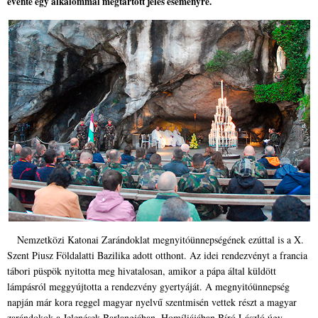
évente egy alkalommal megtartott jeles
eseményre.
Nemzetközi Katonai Zarándoklat megnyitóünnepségének ezúttal is a X.
Szent Piusz Földalatti Bazilika adott otthont. Az idei rendezvényt a francia
tábori püspök nyitotta meg hivatalosan, amikor a pápa által küldött
lámpásról meggyújtotta a rendezvény gyertyáját. A megnyitóünnepség
napján már kora reggel magyar nyelvű szentmisén vettek részt a magyar
zarándokok a Jelenések Barlangjában. Homíliájában Bíró László úgy