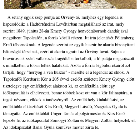
A sétány egyik szép pontja az Örvény-tó, melyhez egy legenda is
kapcsolódik: a Hadtörténelmi Levéltárban megtalálható az irat, mely
szerint 1849. június 28-án Kmety György honvédtábornok dandárjával
megpihent Tapolcafőn, a forrás körüli részen. Itt írta jelentését Pöltenberg
Ernő tábornoknak. A legenda szerint az egyik huszár be akarta bizonyítani
bátorságát társainak, ezért át akarta ugratni az Örvény-tavat. Sajnos a
bravúrosnak szánt vállakozás tragédiába torkollott, a ló patája megcsúszott,
s mindketten a tóban lelték halálukat. Azóta a forrás légbuborékairól azt
tartják, hogy "hortyog a vén huszár" - mesélte el a legendát az elnök. A
Tapolcafői Kertbarát Kör a 205 évvel ezelőtt született Kmety György előtt
tisztelegve egy emlékhelyet alakított ki, az emléktábla előtt egy
időkapszulát is elhelyezett, benne többek közt ott van a kör falinaptára, a
tagok névsora, cikkek a tanösvényről. Az emlékhely kialakításást, az
emléktábla elkészítését Kiss Ernő, Megyeri László, Zsegraics Gyula is
támogatta. Az emléktáblát Unger Tamás alpolgármester és Kiss Ernő
lepezte le, az időkapszulát Somogyi Zoltán és Megyeri Zoltán helyezték el.
Az időkapszulát Banai Gyula kőműves mester zárta le.