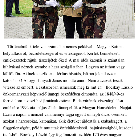
Történelmünk tele van számtalan nemes példával a Magyar Katona
helytállásáról, becsületességéről és vitézségéről. Kérlek benneteket,
emlékezzetek rájuk, tiszteljétek őket! A mai idők katonái is számtalan
kihívással néznek szembe a haza szolgálatában. Legyen az itthon vagy
külföldön. Akinek tetszik ez a férfias hivatás, bátran jelentkezzen
katonának! Ahogy Hunyadi János mondta anno: Nem a szavak teszik
vitézzé az embert, a csatasorban ismerszik meg ki mit ér!” Bocskay László
önkormányzati képviselő ünnepi beszédében elmondta, az 1848/49-es
forradalom tavaszi hadjáratának csúcsa, Buda várának visszafoglalása
emlékére 1992 óta május 21-én ünnepeljük a Magyar Honvédelem Napját.
Ezen a napon a nemzet valamennyi tagja együtt ünnepli dicső őseinket,
azokat a harcosokat, katonákat, akik életüket áldozták a szabadságért, a
függetlenségért, példát mutattak önfeláldozásból, bajtársiasságból, küzdeni
tudásból. Bocskay László úgy fogalmazott, az idén 170 éves magyar