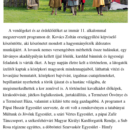
A vendégeket és az érdeklődőket az immár 11. alkalommal
megszervezett programon dr. Kovács Zoltán országgyűlési képviselő
köszöntötte, aki köszönetet mondott a hagyományőrzők áldozatos
munkájáért. A lovasok nemes versengésben mérhették össze tudásukat, egy
látványos akadálypályán kellett íjjal lőniük, karddal bánniuk és ügyességi
feladatok is várták őket. A hegy napján életre kelt a történelem, a látogatók
ízelítőt kaptak a középkori magyarok mindennapjaiból, láthattak vitézi és
lovasíjász bemutatót, középkori bajvívást, izgalmas csatajeleneteket,
bepillantást nyerhettek a török íjászat és a hastánc világába, de
megismerkedhettek a kor zenéivel is. A történelmi kavalkádot élőképek,
kirakodóvásár, játékos foglalkozások, jurtakiállítás, a Természet Ösvénye és
a Természet Háza, valamint a kilátó tette még gazdagabbá. A programot a
Pápai Huszár Egyesület szervezte, de ott volt a rendezvényen a tatabányai
Múltunk és Jövőnk Egyesület, a szári Vértes Egyesület, a pápai Zafír
Tánccsoport, a székesfehérvári Magyar Királyi Kardforgatók Rendje, a Sub
Rosa régizene együttes, a döbröntei Szarvaskör Egyesület - Himfy