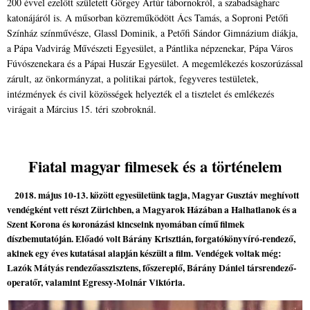
200 évvel ezelőtt született Görgey Artúr tábornokról, a szabadságharc
katonájáról is. A műsorban közreműködött Ács Tamás, a Soproni Petőfi
Színház színművésze, Glassl Dominik, a Petőfi Sándor Gimnázium diákja,
a Pápa Vadvirág Művészeti Egyesület, a Pántlika népzenekar, Pápa Város
Fúvószenekara és a Pápai Huszár Egyesület.
A megemlékezés koszorúzással
zárult, az önkormányzat, a politikai pártok, fegyveres testületek,
intézmények és civil közösségek helyezték el a tisztelet és emlékezés
virágait a Március 15. téri szobroknál.
Fiatal magyar filmesek és a történelem
2018. május 10-13. között egyesületünk tagja, Magyar Gusztáv meghívott
vendégként vett részt Zürichben, a Magyarok Házában a Halhatlanok és a
Szent Korona és koronázási kincseink nyomában című filmek
díszbemutatóján. Előadó volt Bárány Krisztián, forgatókönyvíró-rendező,
akinek egy éves kutatásai alapján készült a film. Vendégek voltak még:
Lazók Mátyás rendezőasszisztens, főszereplő, Bárány Dániel társrendező-
operatőr, valamint Egressy-Molnár Viktória.