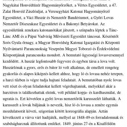
Nagykátai Honvédtüzér Hagyományőrzőket, a Vértes Egyesületet, a 47.
Zalai Honvéd Zászlóaljat, a Veresegyházi Katonai Hagyományőrző
Egyesületet, a Váci Huszár és Nemzetőr Bandériumot, a Győri Lovas
Nemzetőr Díszszakasz Egyesületet és a Bakonyi Betyárokat. Az
egyesületünk zenekara katonanótákat játszott, s színpadra léptek a Tánc-
Lánc AMI és a Pápai Vadvirág Művészeti Egyesület táncosai. Köszöntőt
Soós Gyula őrnagy, a Magyar Honvédség Katonai Igazgatási és Központi
Nyilvántartó Parancsnokság Veszprém Megyei Toborzó és Érdekvédelmi
Központjának parancsnoka mondott. A bemutató ügyességi lovasversennyel
kezdődött. A huszár legfontosabb fegyvere és egyben társa a lova volt.
Huszárlónak a gyors, erős és bátor ló volt alkalmas, de emellett rengeteg
gyakorlás és alapos kiképzés kellett ahhoz, hogy ló és lovasa nehéz terepen,
a harci tűzben is végre tudja hajtani feladatait. A bemutatóban nyolc lovas
vett részt és olyan feladatokat kellett végrehajtaniuk, melyekkel akár a
harctéren is találkozhattak eleink, volt például kopja- és kardhasználat, de
ugratás is. Ezt követően a győri lovas nemzetőrök karusszelét láthatták. A
karusszelt a lovak báljának is nevezik, hisz ló és lovasa a zenére egymás
mozdulatsorát követi, szigorúan kötött koreográfia alapján. Aztán
következett a várva várt hadijáték, mellyel az 1848-49-es forradalomnak és
szabdságharcnak állítottunk emléket. 1849. június 27-én a Kisalföldön