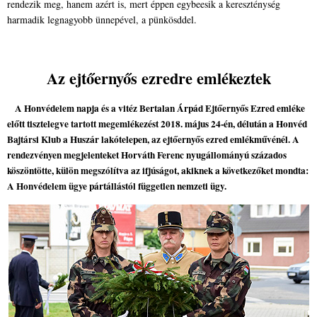
rendezik meg, hanem azért is, mert éppen egybeesik a kereszténység
harmadik legnagyobb ünnepével, a pünkösddel.
Az ejtőernyős ezredre emlékeztek
A Honvédelem napja és a vitéz Bertalan Árpád Ejtőernyős Ezred emléke
előtt tisztelegve tartott megemlékezést 2018. május 24-én, délután a Honvéd
Bajtársi Klub a Huszár lakótelepen, az ejtőernyős ezred emlékművénél. A
rendezvényen megjelenteket Horváth Ferenc nyugállományú százados
köszöntötte, külön megszólítva az ifjúságot, akiknek a következőket mondta:
A Honvédelem ügye pártállástól független nemzeti ügy.