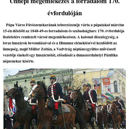
Ünnepi megemlékezés a forradalom 170.
évfordulóján
Pápa Város Fúvószenekarának toborzózenéje várta a pápaiakat március
15-én délelőtt az 1848-49-es forradalom és szabadságharc 170. évfordulója
tiszteletére rendezett városi megemlékezésen. A katonai díszalegység, a
lovas huszárok bevonulásával és a Himnusz eléneklésével kezdődött az
ünnepség, majd Müller Zoltán, a Vadvirág néptáncegyüttes művészeti
vezetője énekelt egy huszárnótát, előadását a dunaszerdahelyi Pántlika
népzenekar kísérte.