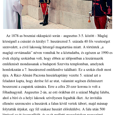
Az 1878-as boszniai okkupáció során - augusztus 3-5. között - Maglaj
községnél a császári és királyi 7. huszárezred 5. százada 40 fős veszteséget
szenvedett, a civil lakosság hitszegő magatartása miatt. A történtek „a
maglaji orvtámadás” néven vonultak be a köztudatba, és egészen az 1990-es
évek elejéig szokásban volt, hogy ebben az időpontban a leszármazók
emlékmisét mondassanak a budapesti Szervita templomban, amelynek
homlokzatán a 7. huszárezred emlékműve található. Ez a szokás éledt most
újra. A Rácz-Almási Paczona huszárkapitány vezette 5. század azt a
feladatot kapta, hogy derítse fel az utat, valamint segítsen élelmiszert
beszerezni a csapatok számára. Erre a célra 20 ezer korona is volt a
főhadnagynál. Augusztus 2-án, az esti órákban ért a század Maglaj faluba,
ahol a bíró és a helyi lakosok szívélyesen fogadták őket. Az invitálás
ellenére szerencsére a huszárok a falun kívül vertek tábort, majd másnap
folytatták útjukat, egy fél szakasz huszárt előreküldve. A falu után 500
lépéssel az út összeszűkült, és az út melletti magaslatokon nagyszámú