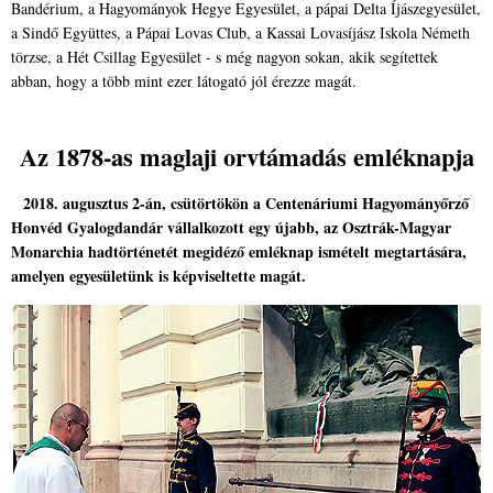
Bandérium, a Hagyományok Hegye Egyesület, a pápai Delta Íjászegyesület,
a Sindő Együttes, a Pápai Lovas Club, a Kassai Lovasíjász Iskola Németh
törzse, a Hét Csillag Egyesület - s még nagyon sokan, akik segítettek
abban, hogy a több mint ezer látogató jól érezze magát.
Az 1878-as maglaji orvtámadás emléknapja
2018. augusztus 2-án, csütörtökön a Centenáriumi Hagyományőrző
Honvéd Gyalogdandár vállalkozott egy újabb, az Osztrák-Magyar
Monarchia hadtörténetét megidéző emléknap ismételt megtartására,
amelyen egyesületünk is képviseltette magát.