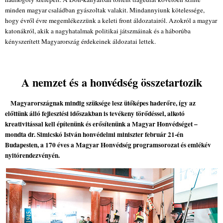
minden magyar családban gyászoltak valakit. Mindannyiunk kötelessége,
hogy évről évre megemlékezzünk a keleti front áldozatairól. Azokról a magyar
katonákról, akik a nagyhatalmak politikai játszmáinak és a háborúba
kényszerített Magyarország érdekeinek áldozatai lettek.
A nemzet és a honvédség összetartozik
Magyarországnak mindig szüksége lesz ütőképes haderőre, így az
előttünk álló fejlesztési időszakban is tevékeny törődéssel, alkotó
kreativitással kell építenünk és erősítenünk a Magyar Honvédséget –
mondta dr. Simicskó István honvédelmi miniszter február 21-én
Budapesten, a 170 éves a Magyar Honvédség programsorozat és emlékév
nyitórendezvényén.