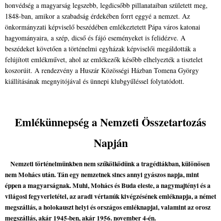
honvédség a magyarság legszebb, legdicsőbb pillanataiban született meg,
1848-ban, amikor a szabadság érdekében forrt eggyé a nemzet. Az
önkormányzati képviselő beszédében emlékeztetett Pápa város katonai
hagyományaira, a szép, dicső és fájó eseményeket is felidézve. A
beszédeket követően a történelmi egyházak képviselői megáldották a
felújított emlékművet, ahol az emlékezők később elhelyezték a tisztelet
koszorúit. A rendezvény a Huszár Közösségi Házban Tomena György
kiállításának megnyitójával és ünnepi klubgyűléssel folytatódott.
Emlékünnepség a Nemzeti Összetartozás
Napján
Nemzeti történelmünkben nem szűkölködünk a tragédiákban, különösen
nem Mohács után. Tán egy nemzetnek sincs annyi gyászos napja, mint
éppen a magyarságnak. Muhi, Mohács és Buda eleste, a nagymajtényi és a
világosi fegyverletétel, az aradi vértanúk kivégzésének emléknapja, a német
megszállás, a holokauszt helyi és országos emléknapjai, valamint az orosz
megszállás, akár 1945-ben, akár 1956. november 4-én.