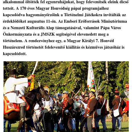
alkalommal öltötték fel egyenruhájukat, hogy felevenítsék eleink dicső
tetteit. A 170 éves Magyar Honvédség pápai programjaihoz
kapcsolódva hagyományőrzőink a Történelmi Játékokra invitálták az
érdeklődőket augusztus 11-én. Az Emberi Erőforrások Minisztériuma
és a Nemzeti Kulturális Alap támogatásával, valamint Pápa Város
Önkormányzata és a JMSZK segítségével elevenedett meg a
történelem. A rendezvényhez egy, a Magyar Királyi 7. Honvéd
Huszárezred történetét felelevenítő kiállítás és kézműves játszóház is
kapcsolódott.