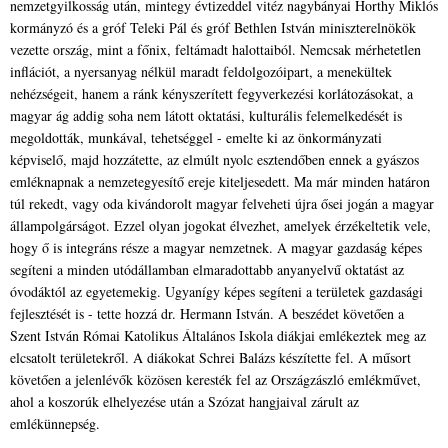
nemzetgyilkosság után, mintegy évtizeddel vitéz nagybányai Horthy Miklós
kormányzó és a gróf Teleki Pál és gróf Bethlen István miniszterelnökök
vezette ország, mint a főnix, feltámadt halottaiból. Nemcsak mérhetetlen
inflációt, a nyersanyag nélkül maradt feldolgozóipart, a menekültek
nehézségeit, hanem a ránk kényszerített fegyverkezési korlátozásokat, a
magyar ág addig soha nem látott oktatási, kulturális felemelkedését is
megoldották, munkával, tehetséggel - emelte ki az önkormányzati
képviselő, majd hozzátette, az elmúlt nyolc esztendőben ennek a gyászos
emléknapnak a nemzetegyesítő ereje kiteljesedett.
Ma már minden határon
túl rekedt, vagy oda kivándorolt magyar felveheti újra ősei jogán a magyar
állampolgárságot. Ezzel olyan jogokat élvezhet, amelyek érzékeltetik vele,
hogy ő is integráns része a magyar nemzetnek. A magyar gazdaság képes
segíteni a minden utódállamban elmaradottabb anyanyelvű oktatást az
óvodáktól az egyetemekig. Ugyanígy képes segíteni a területek gazdasági
fejlesztését is - tette hozzá dr. Hermann István.
A beszédet követően a
Szent István Római Katolikus Általános Iskola diákjai emlékeztek meg az
elcsatolt területekről. A diákokat Schrei Balázs készítette fel. A műsort
követően a jelenlévők közösen keresték fel az Országzászló emlékművet,
ahol a koszorúk elhelyezése után a Szózat hangjaival zárult az
emlékünnepség.