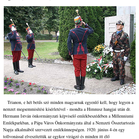
Trianon, e hét betűs szó minden magyarnak egyenlő kell, hogy legyen a
nemzet megsemmisítési kísérletével - mondta a Himnusz hangjai után dr.
Hermann István önkormányzati képviselő emlékbeszédében a Millenniumi
Emlékparkban, a Pápa Város Önkormányzata által a Nemzeti Összetartozás
Napja alkalmából szervezett emlékünnepségen.
1920. június 4-én egy
tollvonással elveszítettük az egykor virágzó és minden itt élő