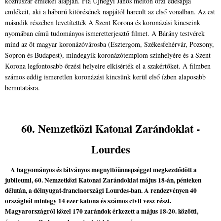
közhuszár emlékei alapján. Fia Ujhegyi János méltón őrzi édesapja
emlékeit, aki a háború kitörésének napjától harcolt az első vonalban. Az est
második részében levetítették A Szent Korona és koronázási kincseink
nyomában címü tudományos ismeretterjesztő filmet. A Bárány testvérek
mind az öt magyar koronázóvárosba (Esztergom, Székesfehérvár, Pozsony,
Sopron és Budapest), mindegyik koronázótemplom színhelyére és a Szent
Korona legfontosabb őrzési helyeire elkísérték el a szakértőket. A filmben
számos eddig ismeretlen koronázási kincsünk kerül első ízben alaposabb
bemutatásra.
60. Nemzetközi Katonai Zarándoklat -
Lourdes
A hagyományos és látványos megnyitóünnepséggel megkezdődött a
jubileumi, 60. Nemzetközi Katonai Zarándoklat május 18-án, pénteken
délután, a délnyugat-franciaországi Lourdes-ban. A rendezvényen 40
országból mintegy 14 ezer katona és számos civil vesz részt.
Magyarországról közel 170 zarándok érkezett a május 18-20. közötti,