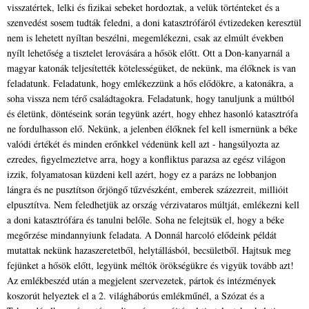
visszatértek, lelki és fizikai sebeket hordoztak, a velük történteket és a
szenvedést sosem tudták feledni, a doni katasztrófáról évtizedeken keresztül
nem is lehetett nyíltan beszélni, megemlékezni, csak az elmúlt években
nyílt lehetőség a tisztelet lerovására a hősök előtt. Ott a Don-kanyarnál a
magyar katonák teljesítették kötelességüket, de nekünk, ma élőknek is van
feladatunk. Feladatunk, hogy emlékezzünk a hős elődökre, a katonákra, a
soha vissza nem térő családtagokra. Feladatunk, hogy tanuljunk a múltból
és életünk, döntéseink során tegyünk azért, hogy ehhez hasonló katasztrófa
ne fordulhasson elő. Nekünk, a jelenben élőknek fel kell ismernünk a béke
valódi értékét és minden erőnkkel védenünk kell azt - hangsúlyozta az
ezredes, figyelmeztetve arra, hogy a konfliktus parazsa az egész világon
izzik, folyamatosan küzdeni kell azért, hogy ez a parázs ne lobbanjon
lángra és ne pusztítson őrjöngő tűzvészként, emberek százezreit, millióit
elpusztítva. Nem feledhetjük az ország vérzivataros múltját, emlékezni kell
a doni katasztrófára és tanulni belőle. Soha ne felejtsük el, hogy a béke
megőrzése mindannyiunk feladata. A Donnál harcoló elődeink példát
mutattak nekünk hazaszeretetből, helytállásból, becsületből. Hajtsuk meg
fejünket a hősök előtt, legyünk méltók örökségükre és vigyük tovább azt!
Az emlékbeszéd után a megjelent szervezetek, pártok és intézmények
koszorút helyeztek el a 2. világháborús emlékműnél, a Szózat és a