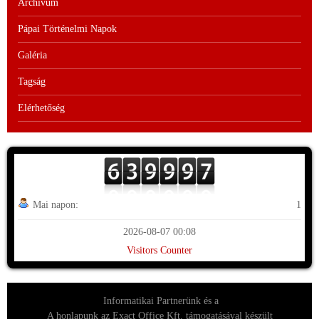
Archívum
Pápai Történelmi Napok
Galéria
Tagság
Elérhetőség
Mai napon:
1
2026-08-07 00:08
Visitors Counter
Informatikai Partnerünk és a
A honlapunk az Exact Office Kft. támogatásával készült