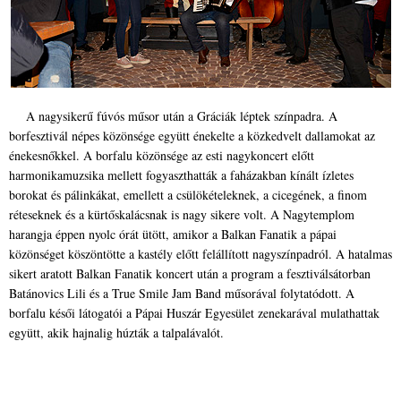
A nagysikerű fúvós műsor után a Gráciák léptek színpadra. A
borfesztivál népes közönsége együtt énekelte a közkedvelt dallamokat az
énekesnőkkel. A borfalu közönsége az esti nagykoncert előtt
harmonikamuzsika mellett fogyaszthatták a faházakban kínált ízletes
borokat és pálinkákat, emellett a csülökételeknek, a cicegének, a finom
réteseknek és a kürtőskalácsnak is nagy sikere volt. A Nagytemplom
harangja éppen nyolc órát ütött, amikor a Balkan Fanatik a pápai
közönséget köszöntötte a kastély előtt felállított nagyszínpadról. A hatalmas
sikert aratott Balkan Fanatik koncert után a program a fesztiválsátorban
Batánovics Lili és a True Smile Jam Band műsorával folytatódott. A
borfalu késői látogatói a Pápai Huszár Egyesület zenekarával mulathattak
együtt, akik hajnalig húzták a talpalávalót.