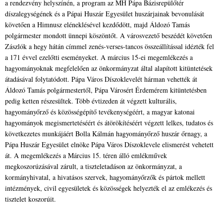
a rendezvény helyszínén, a program az MH Pápa Bázisrepülőtér
díszalegységének és a Pápai Huszár Egyesület huszárjainak bevonulását
követően a Himnusz eléneklésével kezdődött, majd Áldozó Tamás
polgármester mondott ünnepi köszöntőt. A városvezető beszédét követően
Zászlók a hegy hátán címmel zenés-verses-tancos összeállítással idézték fel
a 171 évvel ezelőtti eseményeket. A március 15-ei megemlékezés a
hagyományoknak megfelelően az önkormányzat által alapított kitüntetések
átadásával folytatódott. Pápa Város Díszoklevelét hárman vehették át
Áldozó Tamás polgármestertől, Pápa Városért Érdemérem kitüntetésben
pedig ketten részesültek. Több évtizeden át végzett kulturális,
hagyományőrző és közösségépítő tevékenységéért, a magyar katonai
hagyományok megismertetéséért és átörökítéséért végzett lelkes, tudatos és
következetes munkájáért Bolla Kálmán hagyományőrző huszár őrnagy, a
Pápa Huszár Egyesület elnöke Pápa Város Díszoklevele elismerést vehetett
át. A megemlékezés a Március 15. téren álló emlékművek
megkoszorúzásával zárult, a tiszteletadáson az önkormányzat, a
kormányhivatal, a hivatásos szervek, hagyományőrzők és pártok mellett
intézmények, civil egyesületek és közösségek helyezték el az emlékezés és
tisztelet koszorúit.