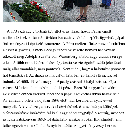
A 170 esztendeje történteket, illetve az ihászi hősök Pápán emelt
emlékművének történetét röviden Kerecsényi Zoltán EpVE-ügyvivő, pápai
önkormányzati képviselő ismertette. A Pápa melletti Ihász-puszta határában
a csornai győztes, Kmety György tábornok vezette honvéd hadosztály
ütközött meg Adolph Schütte von Warensberg altábornagy császári serege
ellen. A több mint kétórás ihászi ágyúcsata veszteségeiről szóló jelentések
máig ellentmondóak, nem pontosak. Nem tudni, hogy a halottakat pontosan
hol temették el. Az ihászi és marcaltői határban 28 halott eltemetéséről
tudunk, közülük 19 volt magyar, 9 pedig császári-királyi katona. Pápa
városa 34 halott eltemetésére utalt ki pénzt. Ezen 34 magyar honvédra -
akik küzdelemben szerzett sebeikbe a pápai hadikórházakban haltak bele.
Az emlékmű ötlete valójában 1896 előtt már körülbelül nyolc évvel
megvolt. A kivitelezés, a tervek elkészítésének és a szükséges költségek
előteremtésének intézésére fel is állt egy adománygyűjtő bizottság, azonban
az igazi hatékonyság 1893-tól datálható, amikor a Jókai Kör elindult, ami
teljes egészében felvállalta és nyélbe ütötte az ügyet Fenyvessy Ferenc