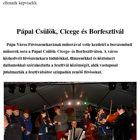
ellenzék képviselői.
Pápai Csülök, Cicege és Borfesztivál
Pápa Város Fúvószenekarának műsorával vette kezdetét a borszombati
műsorok sora a Pápai Csülök- Cicege- és Borfesztiválon. A város
közkedvelt fúvószenekara indulókkal, filmzenékkel és közismert
dallamokkal szórakoztatta a fesztivál közönségét, akik vastapssal
jutalmazták a fesztiválsátor színpadán zenélő fúvósokat.