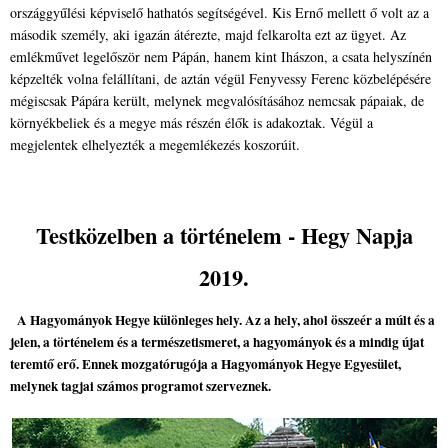
országgyűlési képviselő hathatós segítségével. Kis Ernő mellett ő volt az a
második személy, aki igazán átérezte, majd felkarolta ezt az ügyet. Az
emlékművet legelőször nem Pápán, hanem kint Ihászon, a csata helyszínén
képzelték volna felállítani, de aztán végül Fenyvessy Ferenc közbelépésére
mégiscsak Pápára került, melynek megvalósításához nemcsak pápaiak, de
környékbeliek és a megye más részén élők is adakoztak. Végül a
megjelentek elhelyezték a megemlékezés koszorúit.
Testközelben a történelem - Hegy Napja
2019.
A Hagyományok Hegye különleges hely. Az a hely, ahol összeér a múlt és a
jelen, a történelem és a természetismeret, a hagyományok és a mindig újat
teremtő erő. Ennek mozgatórugója a Hagyományok Hegye Egyesület,
melynek tagjai számos programot szerveznek.