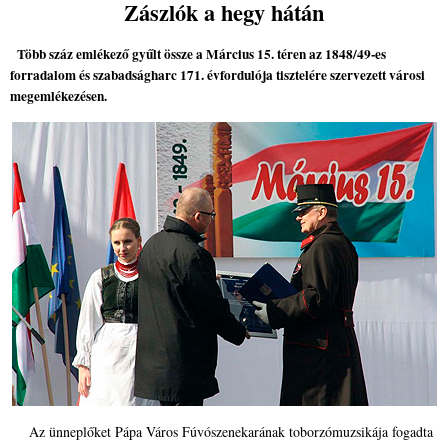
Zászlók a hegy hátán
Több száz emlékező gyűlt össze a Március 15. téren az 1848/49-es
forradalom és szabadságharc 171. évfordulója tisztelére szervezett városi
megemlékezésen.
Az ünneplőket Pápa Város Fúvószenekarának toborzómuzsikája fogadta