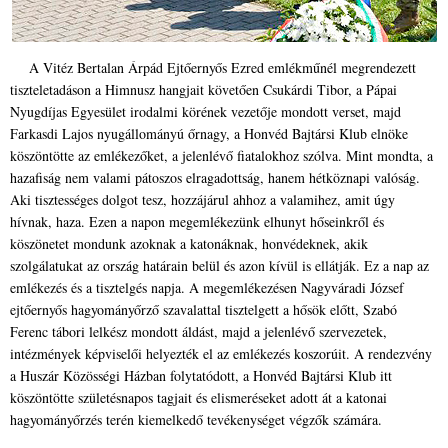
A Vitéz Bertalan Árpád Ejtőernyős Ezred emlékműnél megrendezett
tiszteletadáson a Himnusz hangjait követően Csukárdi Tibor, a Pápai
Nyugdíjas Egyesület irodalmi körének vezetője mondott verset, majd
Farkasdi Lajos nyugállományú őrnagy, a Honvéd Bajtársi Klub elnöke
köszöntötte az emlékezőket, a jelenlévő fiatalokhoz szólva. Mint mondta, a
hazafiság nem valami pátoszos elragadottság, hanem hétköznapi valóság.
Aki tisztességes dolgot tesz, hozzájárul ahhoz a valamihez, amit úgy
hívnak, haza. Ezen a napon megemlékezünk elhunyt hőseinkről és
köszönetet mondunk azoknak a katonáknak, honvédeknek, akik
szolgálatukat az ország határain belül és azon kívül is ellátják. Ez a nap az
emlékezés és a tisztelgés napja. A megemlékezésen Nagyváradi József
ejtőernyős hagyományőrző szavalattal tisztelgett a hősök előtt, Szabó
Ferenc tábori lelkész mondott áldást, majd a jelenlévő szervezetek,
intézmények képviselői helyezték el az emlékezés koszorúit. A rendezvény
a Huszár Közösségi Házban folytatódott, a Honvéd Bajtársi Klub itt
köszöntötte születésnapos tagjait és elismeréseket adott át a katonai
hagyományőrzés terén kiemelkedő tevékenységet végzők számára.