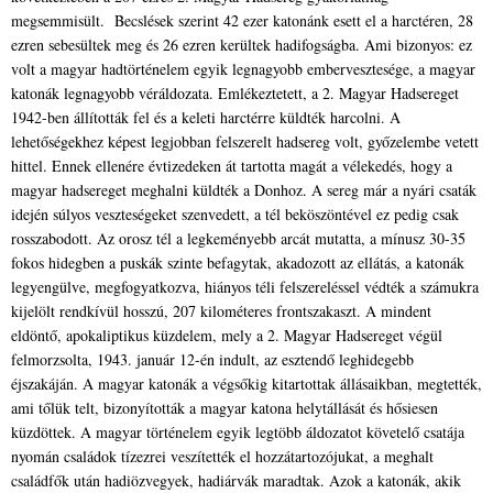
megsemmisült. Becslések szerint 42 ezer katonánk esett el a harctéren, 28
ezren sebesültek meg és 26 ezren kerültek hadifogságba. Ami bizonyos: ez
volt a magyar hadtörténelem egyik legnagyobb embervesztesége, a magyar
katonák legnagyobb véráldozata. Emlékeztetett, a 2. Magyar Hadsereget
1942-ben állították fel és a keleti harctérre küldték harcolni. A
lehetőségekhez képest legjobban felszerelt hadsereg volt, győzelembe vetett
hittel. Ennek ellenére évtizedeken át tartotta magát a vélekedés, hogy a
magyar hadsereget meghalni küldték a Donhoz. A sereg már a nyári csaták
idején súlyos veszteségeket szenvedett, a tél beköszöntével ez pedig csak
rosszabodott. Az orosz tél a legkeményebb arcát mutatta, a mínusz 30-35
fokos hidegben a puskák szinte befagytak, akadozott az ellátás, a katonák
legyengülve, megfogyatkozva, hiányos téli felszereléssel védték a számukra
kijelölt rendkívül hosszú, 207 kilométeres frontszakaszt. A mindent
eldöntő, apokaliptikus küzdelem, mely a 2. Magyar Hadsereget végül
felmorzsolta, 1943. január 12-én indult, az esztendő leghidegebb
éjszakáján. A magyar katonák a végsőkig kitartottak állásaikban, megtették,
ami tőlük telt, bizonyították a magyar katona helytállását és hősiesen
küzdöttek. A magyar történelem egyik legtöbb áldozatot követelő csatája
nyomán családok tízezrei veszítették el hozzátartozójukat, a meghalt
családfők után hadiözvegyek, hadiárvák maradtak. Azok a katonák, akik