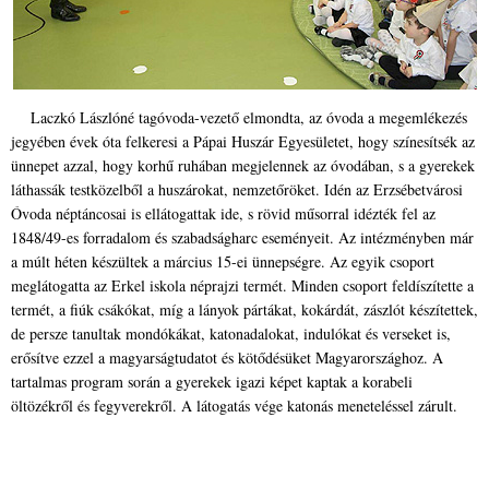
Laczkó Lászlóné tagóvoda-vezető elmondta, az óvoda a megemlékezés
jegyében évek óta felkeresi a Pápai Huszár Egyesületet, hogy színesítsék az
ünnepet azzal, hogy korhű ruhában megjelennek az óvodában, s a gyerekek
láthassák testközelből a huszárokat, nemzetőröket. Idén az Erzsébetvárosi
Óvoda néptáncosai is ellátogattak ide, s rövid műsorral idézték fel az
1848/49-es forradalom és szabadságharc eseményeit. Az intézményben már
a múlt héten készültek a március 15-ei ünnepségre. Az egyik csoport
meglátogatta az Erkel iskola néprajzi termét. Minden csoport feldíszítette a
termét, a fiúk csákókat, míg a lányok pártákat, kokárdát, zászlót készítettek,
de persze tanultak mondókákat, katonadalokat, indulókat és verseket is,
erősítve ezzel a magyarságtudatot és kötődésüket Magyarországhoz. A
tartalmas program során a gyerekek igazi képet kaptak a korabeli
öltözékről és fegyverekről. A látogatás vége katonás meneteléssel zárult.