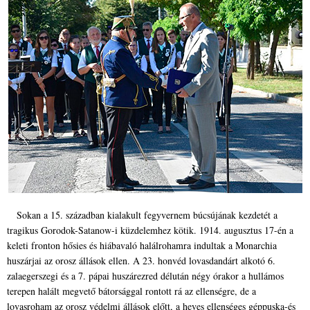
Sokan a 15. században kialakult fegyvernem búcsújának kezdetét a
tragikus Gorodok-Satanow-i küzdelemhez kötik. 1914. augusztus 17-én a
keleti fronton hősies és hiábavaló halálrohamra indultak a Monarchia
huszárjai az orosz állások ellen. A 23. honvéd lovasdandárt alkotó 6.
zalaegerszegi és a 7. pápai huszárezred délután négy órakor a hullámos
terepen halált megvető bátorsággal rontott rá az ellenségre, de a
lovasroham az orosz védelmi állások előtt, a heves ellenséges géppuska-és