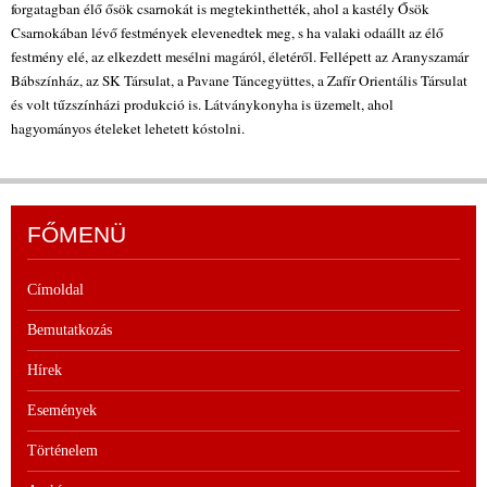
forgatagban élő ősök csarnokát is megtekinthették, ahol a kastély Ősök
Csarnokában lévő festmények elevenedtek meg, s ha valaki odaállt az élő
festmény elé, az elkezdett mesélni magáról, életéről. Fellépett az Aranyszamár
Bábszínház, az SK Társulat, a Pavane Táncegyüttes, a Zafír Orientális Társulat
és volt tűzszínházi produkció is. Látványkonyha is üzemelt, ahol
hagyományos ételeket lehetett kóstolni.
FŐMENÜ
Címoldal
Bemutatkozás
Hírek
Események
Történelem