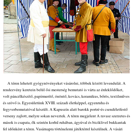
A téren lehetett gyógynövényeket vásárolni, többek között levendulát. A
rendezvény keretein belül ősi mesterség bemutató is várta az érdeklődőket,
volt páncélkészítő, papírmerítő, ónöntő, kovács, keramikus, bőrös, textilműves
és szövő is. Egyesületünk XVIII. századi életképpel, egyenruha és
fegyverbemutatóval készült. A Kapuszín alatt barokk portré-és csendéletfestő
verseny zajlott, melyre sokan neveztek. A téren megjelent A ravasz szerzetes és
mások is csapata, ők szintén korhű ruhában, ágyúval és biciklivel bukkantak
fel időnként a téren. Vasárnapra történelemi játéktérrel készülnek. A vásári