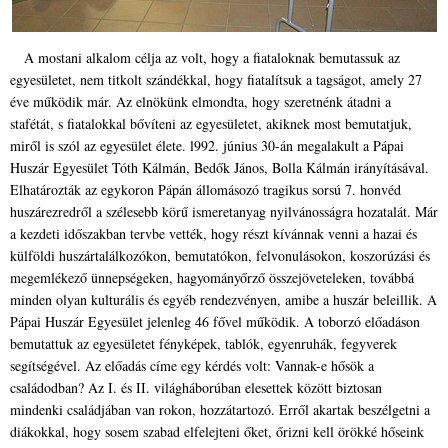
A mostani alkalom célja az volt, hogy a fiataloknak bemutassuk az
egyesületet, nem titkolt szándékkal, hogy fiatalítsuk a tagságot, amely 27
éve működik már. Az elnökünk elmondta, hogy szeretnénk átadni a
stafétát, s fiatalokkal bővíteni az egyesületet, akiknek most bemutatjuk,
miről is szól az egyesület élete. l992. június 30-án megalakult a Pápai
Huszár Egyesület Tóth Kálmán, Bedők János, Bolla Kálmán irányításával.
Elhatározták az egykoron Pápán állomásozó tragikus sorsú 7. honvéd
huszárezredről a szélesebb körű ismeretanyag nyilvánosságra hozatalát. Már
a kezdeti időszakban tervbe vették, hogy részt kívánnak venni a hazai és
külföldi huszártalálkozókon, bemutatókon, felvonulásokon, koszorúzási és
megemlékező ünnepségeken, hagyományőrző összejöveteleken, továbbá
minden olyan kulturális és egyéb rendezvényen, amibe a huszár beleillik. A
Pápai Huszár Egyesület jelenleg 46 fővel működik. A toborzó előadáson
bemutattuk az egyesületet fényképek, tablók, egyenruhák, fegyverek
segítségével. Az előadás címe egy kérdés volt: Vannak-e hősök a
családodban? Az I. és II. világháborúban elesettek között biztosan
mindenki családjában van rokon, hozzátartozó. Erről akartak beszélgetni a
diákokkal, hogy sosem szabad elfelejteni őket, őrizni kell örökké hőseink