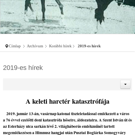
Címlap
Archívum
Korábbi hírek
2019-es hírek
2019-es hírek
A keleti harctér katasztrófája
2019. január 13-án, vasárnap katonai tiszteletadással emlékezett a város
a 76 évvel ezelőtti doni katasztrófa hőseire, áldozataira. A Szent István út és
az Esterházy utca sarkán lévő 2. világháborús emlékműnél tartott
megemlékezésen a Himnusz hangjai után Pusztai Boglárka Somogyváry