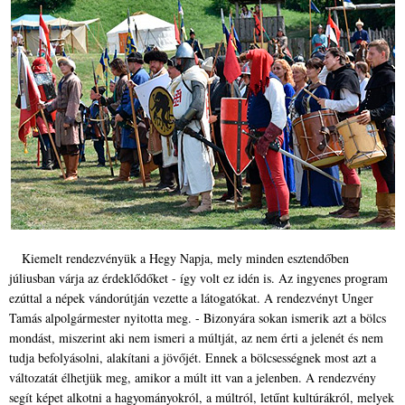
Kiemelt rendezvényük a Hegy Napja, mely minden esztendőben
júliusban várja az érdeklődőket - így volt ez idén is. Az ingyenes program
ezúttal a népek vándorútján vezette a látogatókat. A rendezvényt Unger
Tamás alpolgármester nyitotta meg. - Bizonyára sokan ismerik azt a bölcs
mondást, miszerint aki nem ismeri a múltját, az nem érti a jelenét és nem
tudja befolyásolni, alakítani a jövőjét. Ennek a bölcsességnek most azt a
változatát élhetjük meg, amikor a múlt itt van a jelenben. A rendezvény
segít képet alkotni a hagyományokról, a múltról, letűnt kultúrákról, melyek