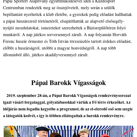
Pápai Sportért Alapítvány együttműködésével idén a Küzdősport
Centrumban rendezték meg az összejövetelt, mely során a szülők
bepillantást nyerhettek a klub életébe, a gyerekek pedig előadást hallhattak
a pápai huszárezred történetéről, elsajátíthatták az alapvető elsősegély-
nyújtó mozdulatokat, ismereteket szerezhettek a Bázisrepülőtéren folyó
munkáról. A nap játékos sorversennyel zárult. A nap folyamán Horváth
Ferenc huszár őrmester és Tóth István törzszászlós tartott érdekes előadást,
előbbi a huszárságról, utóbbi a magyar honvédségről. A nap több
állomásból álló, játékos akadályversennyel zárult.
Pápai Barokk Vígasságok
2019. szeptember 28-án, a Pápai Barokk Vigasságok rendezvénysorozat
igazi vásári forgataggal, gólyalábasokkal várták a Fő térre érkezőket. Az
időjárás nem fogadta kegyeibe a programot, de az el-eleredő eső sem szegte
a látogatók kedvét, s így is többen ellátogattak a barokk rendezvényre.