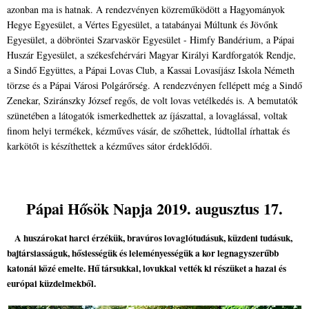
azonban ma is hatnak. A rendezvényen közreműködött a Hagyományok
Hegye Egyesület, a Vértes Egyesület, a tatabányai Múltunk és Jövőnk
Egyesület, a döbröntei Szarvaskör Egyesület - Himfy Bandérium, a Pápai
Huszár Egyesület, a székesfehérvári Magyar Királyi Kardforgatók Rendje,
a Sindő Együttes, a Pápai Lovas Club, a Kassai Lovasíjász Iskola Németh
törzse és a Pápai Városi Polgárőrség. A rendezvényen fellépett még a Sindő
Zenekar, Sziránszky József regős, de volt lovas vetélkedés is. A bemutatók
szünetében a látogatók ismerkedhettek az íjászattal, a lovaglással, voltak
finom helyi termékek, kézműves vásár, de szőhettek, lúdtollal írhattak és
karkötőt is készíthettek a kézműves sátor érdeklődői.
Pápai Hősök Napja 2019. augusztus 17.
A huszárokat harci érzékük, bravúros lovaglótudásuk, küzdeni tudásuk,
bajtársiasságuk, hősiességük és leleményességük a kor legnagyszerűbb
katonái közé emelte. Hű társukkal, lovukkal vették ki részüket a hazai és
európai küzdelmekből.