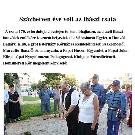
Százhetven éve volt az ihászi csata
A csata 170. évfordulója előestéjén történt főhajtáson, az elesett ihászi
honvédek emlékére koszorút helyeztek el a Városbarát Egylet, a Honvéd
Bajtársi Klub, a gróf Esterházy Kórház és Rendelőintézeti Szakrendelő,
Marcaltő-Ihász Önkormányzata, a Pápai Huszár Egyesület, a Pápai Jókai
Kör, a pápai Nyugalmazott Pedagógusok Klubja, a Várostörténeti-
Honismereti Kör megjelent képviselői.