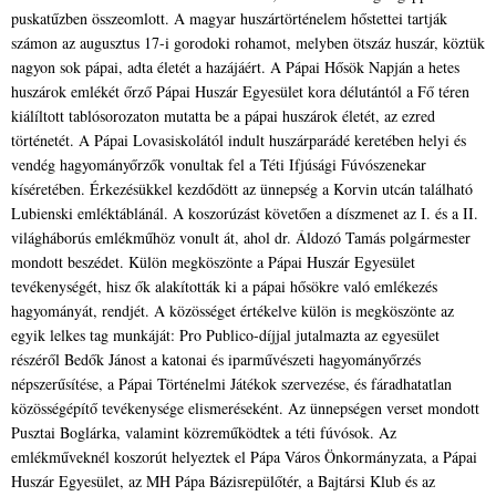
puskatűzben összeomlott. A magyar huszártörténelem hőstettei tartják
számon az augusztus 17-i gorodoki rohamot, melyben ötszáz huszár, köztük
nagyon sok pápai, adta életét a hazájáért. A Pápai Hősök Napján a hetes
huszárok emlékét őrző Pápai Huszár Egyesület kora délutántól a Fő téren
kiálíltott tablósorozaton mutatta be a pápai huszárok életét, az ezred
történetét. A Pápai Lovasiskolától indult huszárparádé keretében helyi és
vendég hagyományőrzők vonultak fel a Téti Ifjúsági Fúvószenekar
kíséretében. Érkezésükkel kezdődött az ünnepség a Korvin utcán található
Lubienski emléktáblánál. A koszorúzást követően a díszmenet az I. és a II.
világháborús emlékműhöz vonult át, ahol dr. Áldozó Tamás polgármester
mondott beszédet. Külön megköszönte a Pápai Huszár Egyesület
tevékenységét, hisz ők alakították ki a pápai hősökre való emlékezés
hagyományát, rendjét. A közösséget értékelve külön is megköszönte az
egyik lelkes tag munkáját: Pro Publico-díjjal jutalmazta az egyesület
részéről Bedők Jánost a katonai és iparművészeti hagyományőrzés
népszerűsítése, a Pápai Történelmi Játékok szervezése, és fáradhatatlan
közösségépítő tevékenysége elismeréseként. Az ünnepségen verset mondott
Pusztai Boglárka, valamint közreműködtek a téti fúvósok. Az
emlékműveknél koszorút helyeztek el Pápa Város Önkormányzata, a Pápai
Huszár Egyesület, az MH Pápa Bázisrepülőtér, a Bajtársi Klub és az