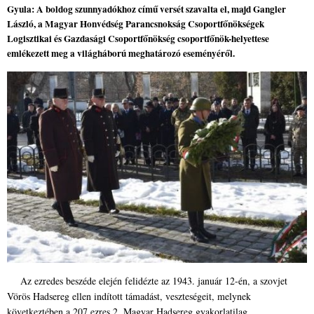
Gyula: A boldog szunnyadókhoz című versét szavalta el, majd Gangler
László, a Magyar Honvédség Parancsnokság Csoportfőnökségek
Logisztikai és Gazdasági Csoportfőnökség csoportfőnök-helyettese
emlékezett meg a világháború meghatározó eseményéről.
Az ezredes beszéde elején felidézte az 1943. január 12-én, a szovjet
Vörös Hadsereg ellen indított támadást, veszteségeit, melynek
következtében a 207 ezres 2. Magyar Hadsereg gyakorlatilag