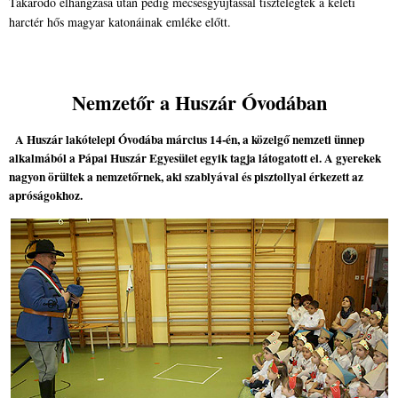
Takarodó elhangzása után pedig mécsesgyújtással tisztelegtek a keleti
harctér hős magyar katonáinak emléke előtt.
Nemzetőr a Huszár Óvodában
A Huszár lakótelepi Óvodába március 14-én, a közelgő nemzeti ünnep
alkalmából a Pápai Huszár Egyesület egyik tagja látogatott el. A gyerekek
nagyon örültek a nemzetőrnek, aki szablyával és pisztollyal érkezett az
apróságokhoz.